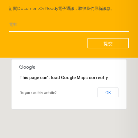
訂閱DocumentOnReady電子通訊，取得我們最新訊息。
提交
This page can't load Google Maps correctly.
Do you own this website?
OK